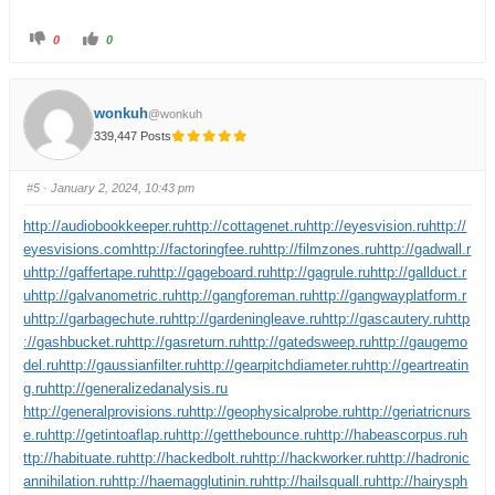
0
0
wonkuh
@wonkuh
339,447 Posts
#5
· January 2, 2024, 10:43 pm
http://audiobookkeeper.ru
http://cottagenet.ru
http://eyesvision.ru
http://
eyesvisions.com
http://factoringfee.ru
http://filmzones.ru
http://gadwall.r
u
http://gaffertape.ru
http://gageboard.ru
http://gagrule.ru
http://gallduct.r
u
http://galvanometric.ru
http://gangforeman.ru
http://gangwayplatform.r
u
http://garbagechute.ru
http://gardeningleave.ru
http://gascautery.ru
http
://gashbucket.ru
http://gasreturn.ru
http://gatedsweep.ru
http://gaugemo
del.ru
http://gaussianfilter.ru
http://gearpitchdiameter.ru
http://geartreatin
g.ru
http://generalizedanalysis.ru
http://generalprovisions.ru
http://geophysicalprobe.ru
http://geriatricnurs
e.ru
http://getintoaflap.ru
http://getthebounce.ru
http://habeascorpus.ru
h
ttp://habituate.ru
http://hackedbolt.ru
http://hackworker.ru
http://hadronic
annihilation.ru
http://haemagglutinin.ru
http://hailsquall.ru
http://hairysph