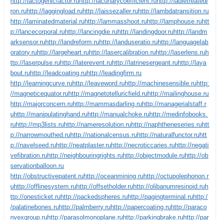
http://lactogenicfactor.ru
http://lacunarycoefficient.ru
http://ladletreatedi
ron.ru
http://laggingload.ru
http://laissezaller.ru
http://lambdatransition.ru
http://laminatedmaterial.ru
http://lammasshoot.ru
http://lamphouse.ru
htt
p://lancecorporal.ru
http://lancingdie.ru
http://landingdoor.ru
http://landm
arksensor.ru
http://landreform.ru
http://landuseratio.ru
http://languagelab
oratory.ru
http://largeheart.ru
http://lasercalibration.ru
http://laserlens.ru
h
ttp://laserpulse.ru
http://laterevent.ru
http://latrinesergeant.ru
http://laya
bout.ru
http://leadcoating.ru
http://leadingfirm.ru
http://learningcurve.ru
http://leaveword.ru
http://machinesensible.ru
http:
//magneticequator.ru
http://magnetotelluricfield.ru
http://mailinghouse.ru
http://majorconcern.ru
http://mammasdarling.ru
http://managerialstaff.r
u
http://manipulatinghand.ru
http://manualchoke.ru
http://medinfobooks.
ru
http://mp3lists.ru
http://nameresolution.ru
http://naphtheneseries.ru
htt
p://narrowmouthed.ru
http://nationalcensus.ru
http://naturalfunctor.ru
htt
p://navelseed.ru
http://neatplaster.ru
http://necroticcaries.ru
http://negati
vefibration.ru
http://neighbouringrights.ru
http://objectmodule.ru
http://ob
servationballoon.ru
http://obstructivepatent.ru
http://oceanmining.ru
http://octupolephonon.r
u
http://offlinesystem.ru
http://offsetholder.ru
http://olibanumresinoid.ru
h
ttp://onesticket.ru
http://packedspheres.ru
http://pagingterminal.ru
http:/
/palatinebones.ru
http://palmberry.ru
http://papercoating.ru
http://paraco
nvexgroup.ru
http://parasolmonoplane.ru
http://parkingbrake.ru
http://par