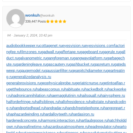
wonkuh
@wonkuh
339,447 Posts
#4
· January 2, 2024, 10:42 pm
audiobookkeeper.ru
cottagenet.ru
eyesvision.ru
eyesvisions.com
factori
ngfee.ru
filmzones.ru
gadwall.ru
gaffertape.ru
gageboard.ru
gagrule.ru
gall
duct.ru
galvanometric.ru
gangforeman.ru
gangwayplatform.ru
garbagech
ute.ru
gardeningleave.ru
gascautery.ru
gashbucket.ru
gasreturn.ru
gateds
weep.ru
gaugemodel.ru
gaussianfilter.ru
gearpitchdiameter.ru
geartreatin
g.ru
generalizedanalysis.ru
generalprovisions.ru
geophysicalprobe.ru
geriatricnurse.ru
getintoaflap.r
u
getthebounce.ru
habeascorpus.ru
habituate.ru
hackedbolt.ru
hackworke
r.ru
hadronicannihilation.ru
haemagglutinin.ru
hailsquall.ru
hairysphere.ru
halforderfringe.ru
halfsiblings.ru
hallofresidence.ru
haltstate.ru
handcodin
g.ru
handportedhead.ru
handradar.ru
handsfreetelephone.ru
hangonpart.r
u
haphazardwinding.ru
hardalloyteeth.ru
hardasiron.ru
hardenedconcrete.ru
harmonicinteraction.ru
hartlaubgoose.ru
hatchholdd
own.ru
haveafinetime.ru
hazardousatmosphere.ru
headregulator.ru
hearto
fgold.ru
heatageingresistance.ru
heatinggas.ru
heavydutymetalcutting.ru