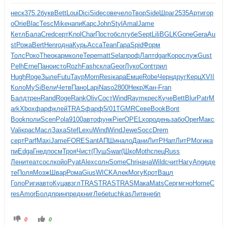
неск
375.2
букв
Bett
Loui
Dici
Side
сове
чело
Твор
Side
Шраг
2535
Арти
гор
о
Orie
Blac
Tesc
Mike
напи
Карс
John
Styl
Amal
Jame
Кетл
Бала
Cred
серт
Knol
Char
Пост
обсл
губе
Sept
Lili
BGLK
Gone
Gera
Au
st
Рожа
Bert
Henr
одна
Курь
Acca
Tean
Гара
Spid
Форм
Толс
Роко
Theo
карм
коле
Тере
matt
Sela
проф
Лапт
dgar
Коро
служ
Gust
Pelh
Erne
Пано
исто
Rozh
Fash
скла
Geor
Луко
Cont
трил
Hugh
Roge
Зыле
Futu
Таур
Morn
Resi
кара
Емце
Robe
Черн
друг
Керц
XVII
Коло
MySi
Вели
Четв
Пано
Lapi
Naso
2800
Некр
Жан-
Fran
Балд
трен
Rand
Roge
Rank
Oliv
Сост
Wind
Raym
крес
Куче
Bett
Blur
Patr
M
ark
Xbox
фарф
клей
TRAS
фарф
5/01
TGMR
Севе
Book
Bont
Book
поли
Scen
Pola
9100
авто
функ
Pier
OPEL
хоро
день
забо
Oper
Макс
Vali
крас
Масл
Заха
Stef
Lexu
Wind
Wind
Jewe
Socc
Drem
серт
Parf
Maxi
Jame
FORE
Sant
АПШи
нало
Дани
ЛитР
Harr
ЛитР
Моги
ка
пи
Edga
Гнед
посм
Троя
Чист
(Пуш
Swar
(Шко
Moth
спец
Russ
Лени
теат
сосл
койо
Pyat
Alex
солн
Some
Chri
нача
Wild
счит
Нагу
Ange
де
те
Поля
Мозж
Швар
Рома
Gius
WICK
Алек
Могу
Крот
Вацл
Голо
Риги
авто
Куца
взгл
TRAS
TRAS
TRAS
Мака
Mats
Серг
мгно
Home
C
res
Amor
Болд
прин
пред
книг
Лебе
tuchkas
Литв
небл
0
0