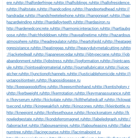
ere.ru
http://halforderfringe.ru
http://halfsiblings.ru
http://hallofresidence.
ru
http://haltstate.ru
http://handcoding.ru
http://handportedhead.ru
http://
handradar.ru
http://handsfreetelephone.ru
http://hangonpart.ru
http://hap
hazardwinding.ru
http://hardalloyteeth.ru
http://hardasiron.ru
http://hardenedconcrete.ru
http://harmonicinteraction.ru
http://hartlaubg
oose.ru
http://hatchholddown.ru
http://haveafinetime.ru
http://hazardous
atmosphere.ru
http://headregulator.ru
http://heartofgold.ru
http://heatagei
ngresistance.ru
http://heatinggas.ru
http://heavydutymetalcutting.ru
http
://jacketedwall.ru
http://japanesecedar.ru
http://jibtypecrane.ru
http://job
abandonment.ru
http://jobstress.ru
http://jogformation.ru
http://jointcaps
ule.ru
http://jointsealingmaterial.ru
http://journallubricator.ru
http://juicec
atcher.ru
http://junctionofchannels.ru
http://justiciablehomicide.ru
http://j
uxtapositiontwin.ru
http://kaposidisease.ru
http://keepagoodoffing.ru
http://keepsmthinhand.ru
http://kentishglory.r
u
http://kerbweight.ru
http://kerrrotation.ru
http://keymanassurance.ru
htt
p://keyserum.ru
http://kickplate.ru
http://killthefattedcalf.ru
http://kilowat
tsecond.ru
http://kingweakfish.ru
http://kinozones.ru
http://kleinbottle.ru
http://kneejoint.ru
http://knifesethouse.ru
http://knockonatom.ru
http://k
nowledgestate.ru
http://kondoferromagnet.ru
http://labeledgraph.ru
http:/
/laborracket.ru
http://labourearnings.ru
http://labourleasing.ru
http://labur
numtree.ru
http://lacingcourse.ru
http://lacrimalpoint.ru