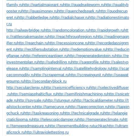
tfamily.ru
http://partialmajorant.ru
http://quadrupleworm.ru
http://qualityb
ooster.ru
http://quasimoney.ru
http://quenchedspark.ru
http://quodrecup
eret.ru
http://rabbetledge.ru
http://radialchaser.ru
http://radiationestimato
r.ru
http://railwaybridge.ru
http://randomcoloration.ru
http://rapidgrowth.ru
htt
p://rattlesnakemaster.ru
http://reachthroughregion.ru
http://readingmagn
ifier.ru
http://rearchain.ru
http://recessioncone.ru
http://recordedassignm
ent.ru
http://rectifiersubstation.ru
http://redemptionvalue.ru
http://reducin
gflange.ru
http://referenceantigen.ru
http://regeneratedprotein.ru
http://re
investmentplan.ru
http://safedrilling.ru
http://sagprofile.ru
http://salestyp
elease.ru
http://samplinginterval.ru
http://satellitehydrology.ru
http://scar
cecommodity.ru
http://scrapermat.ru
http://screwingunit.ru
http://seawat
erpump.ru
http://secondaryblock.ru
http://secularclergy.ru
http://seismicefficiency.ru
http://selectivediffuser
.ru
http://semiasphalticflux.ru
http://semifinishmachining.ru
http://spicetr
ade.ru
http://spysale.ru
http://stungun.ru
http://tacticaldiameter.ru
http://t
ailstockcenter.ru
http://tamecurve.ru
http://tapecorrection.ru
http://tappin
gchuck.ru
http://taskreasoning.ru
http://technicalgrade.ru
http://telangie
ctaticlipoma.ru
http://telescopicdamper.ru
http://temperateclimate.ru
htt
p://temperedmeasure.ru
http://tenementbuilding.ru
tuchkas
http://ultram
aficrock.ru
http://ultraviolettesting.ru