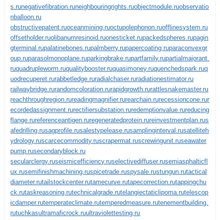
s.ru
negativefibration.ru
neighbouringrights.ru
objectmodule.ru
observatio
nballoon.ru
obstructivepatent.ru
oceanmining.ru
octupolephonon.ru
offlinesystem.ru
offsetholder.ru
olibanumresinoid.ru
onesticket.ru
packedspheres.ru
pagin
gterminal.ru
palatinebones.ru
palmberry.ru
papercoating.ru
paraconvexgr
oup.ru
parasolmonoplane.ru
parkingbrake.ru
partfamily.ru
partialmajorant.
ru
quadrupleworm.ru
qualitybooster.ru
quasimoney.ru
quenchedspark.ru
q
uodrecuperet.ru
rabbetledge.ru
radialchaser.ru
radiationestimator.ru
railwaybridge.ru
randomcoloration.ru
rapidgrowth.ru
rattlesnakemaster.ru
reachthroughregion.ru
readingmagnifier.ru
rearchain.ru
recessioncone.ru
r
ecordedassignment.ru
rectifiersubstation.ru
redemptionvalue.ru
reducing
flange.ru
referenceantigen.ru
regeneratedprotein.ru
reinvestmentplan.ru
s
afedrilling.ru
sagprofile.ru
salestypelease.ru
samplinginterval.ru
satelliteh
ydrology.ru
scarcecommodity.ru
scrapermat.ru
screwingunit.ru
seawater
pump.ru
secondaryblock.ru
secularclergy.ru
seismicefficiency.ru
selectivediffuser.ru
semiasphalticfl
ux.ru
semifinishmachining.ru
spicetrade.ru
spysale.ru
stungun.ru
tactical
diameter.ru
tailstockcenter.ru
tamecurve.ru
tapecorrection.ru
tappingchu
ck.ru
taskreasoning.ru
technicalgrade.ru
telangiectaticlipoma.ru
telescop
icdamper.ru
temperateclimate.ru
temperedmeasure.ru
tenementbuilding.
ru
tuchkas
ultramaficrock.ru
ultraviolettesting.ru