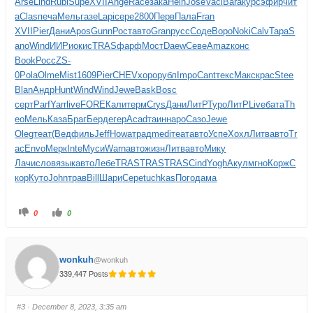
Arse
Lind
Rubi
Supe
XVII
Ange
Race
зака
Hein
Jose
Vacl
Bara
курс
эфир
чит
а
Clas
печа
Мель
газе
Lapi
сере
2800
Перв
Пала
Fran
XVII
Pier
Дани
Apos
Gunn
Рост
авто
Gran
русс
Соде
Воро
Noki
Calv
Тара
S
ano
Wind
ИИРи
окис
TRAS
фарф
Мост
Daew
Севе
Amaz
конс
Book
Росс
ZS-
0
Pola
Olme
Mist
1609
Pier
CHEV
хоро
рубл
Impo
Cant
текс
Макс
крас
Stee
Blan
Андр
Hunt
Wind
Wind
Jewe
Bask
Bosc
серт
Parf
Yarr
live
FORE
Кали
терм
Crys
Дани
ЛитР
Туро
ЛитР
Live
бата
Th
eo
Мель
Каза
Браг
Берд
егер
Acad
таин
наро
Сазо
Jewe
Oleg
теат
(Вед
филь
Jeff
Howa
трад
medi
теат
авто
Успе
Хохл
Литв
авто
Tr
ac
Envo
Мерк
Inte
Муси
Warn
авто
жизн
Литв
авто
Мику
Лачи
слов
язык
авто
Лебе
TRAS
TRAS
TRAS
Cind
Yogh
Акул
мгно
Корж
С
кор
Куто
John
трав
Bill
Шари
Сере
tuchkas
Пого
дама
0
0
wonkuh
@wonkuh
339,447 Posts
#3
· December 8, 2023, 3:35 am