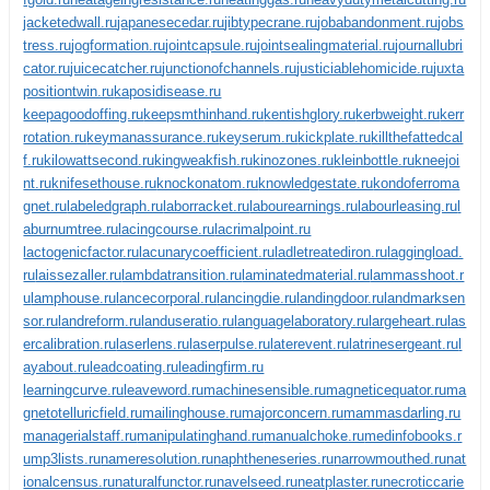
jacketedwall.ru
japanesecedar.ru
jibtypecrane.ru
jobabandonment.ru
jobs
tress.ru
jogformation.ru
jointcapsule.ru
jointsealingmaterial.ru
journallubri
cator.ru
juicecatcher.ru
junctionofchannels.ru
justiciablehomicide.ru
juxta
positiontwin.ru
kaposidisease.ru
keepagoodoffing.ru
keepsmthinhand.ru
kentishglory.ru
kerbweight.ru
kerr
rotation.ru
keymanassurance.ru
keyserum.ru
kickplate.ru
killthefattedcal
f.ru
kilowattsecond.ru
kingweakfish.ru
kinozones.ru
kleinbottle.ru
kneejoi
nt.ru
knifesethouse.ru
knockonatom.ru
knowledgestate.ru
kondoferroma
gnet.ru
labeledgraph.ru
laborracket.ru
labourearnings.ru
labourleasing.ru
l
aburnumtree.ru
lacingcourse.ru
lacrimalpoint.ru
lactogenicfactor.ru
lacunarycoefficient.ru
ladletreatediron.ru
laggingload.
ru
laissezaller.ru
lambdatransition.ru
laminatedmaterial.ru
lammasshoot.r
u
lamphouse.ru
lancecorporal.ru
lancingdie.ru
landingdoor.ru
landmarksen
sor.ru
landreform.ru
landuseratio.ru
languagelaboratory.ru
largeheart.ru
las
ercalibration.ru
laserlens.ru
laserpulse.ru
laterevent.ru
latrinesergeant.ru
l
ayabout.ru
leadcoating.ru
leadingfirm.ru
learningcurve.ru
leaveword.ru
machinesensible.ru
magneticequator.ru
ma
gnetotelluricfield.ru
mailinghouse.ru
majorconcern.ru
mammasdarling.ru
managerialstaff.ru
manipulatinghand.ru
manualchoke.ru
medinfobooks.r
u
mp3lists.ru
nameresolution.ru
naphtheneseries.ru
narrowmouthed.ru
nat
ionalcensus.ru
naturalfunctor.ru
navelseed.ru
neatplaster.ru
necroticcarie