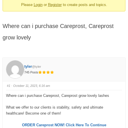
Please
Login
or
Register
to create posts and topics.
Where can i purchase Careprost, Careprost
grow lovely
tyler
@tyler
745 Posts
#1
· October 11, 2023, 6:16 am
Where can i purchase Careprost, Careprost grow lovely lashes
What we offer to our clients is stability, safety and ultimate
healthcare! Become one of them!
ORDER Careprost NOW! Click Here To Continue