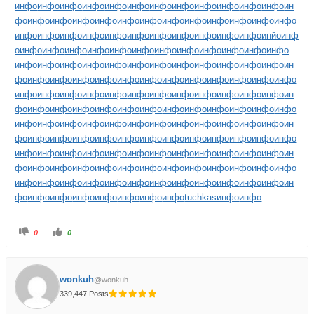
инфо
инфо
инфо
инфо
инфо
инфо
инфо
инфо
инфо
инфо
инфо
инфо
ин
фо
инфо
инфо
инфо
инфо
инфо
инфо
инфо
инфо
инфо
инфо
инфо
инфо
инфо
инфо
инфо
инфо
инфо
инфо
инфо
инфо
инфо
инфо
инфо
инйо
инф
о
инфо
инфо
инфо
инфо
инфо
инфо
инфо
инфо
инфо
инфо
инфо
инфо
инфо
инфо
инфо
инфо
инфо
инфо
инфо
инфо
инфо
инфо
инфо
инфо
ин
фо
инфо
инфо
инфо
инфо
инфо
инфо
инфо
инфо
инфо
инфо
инфо
инфо
инфо
инфо
инфо
инфо
инфо
инфо
инфо
инфо
инфо
инфо
инфо
инфо
ин
фо
инфо
инфо
инфо
инфо
инфо
инфо
инфо
инфо
инфо
инфо
инфо
инфо
инфо
инфо
инфо
инфо
инфо
инфо
инфо
инфо
инфо
инфо
инфо
инфо
ин
фо
инфо
инфо
инфо
инфо
инфо
инфо
инфо
инфо
инфо
инфо
инфо
инфо
инфо
инфо
инфо
инфо
инфо
инфо
инфо
инфо
инфо
инфо
инфо
инфо
ин
фо
инфо
инфо
инфо
инфо
инфо
инфо
инфо
инфо
инфо
инфо
инфо
инфо
инфо
инфо
инфо
инфо
инфо
инфо
инфо
инфо
инфо
инфо
инфо
инфо
ин
фо
инфо
инфо
инфо
инфо
инфо
инфо
инфо
tuchkas
инфо
инфо
0
0
wonkuh
@wonkuh
339,447 Posts