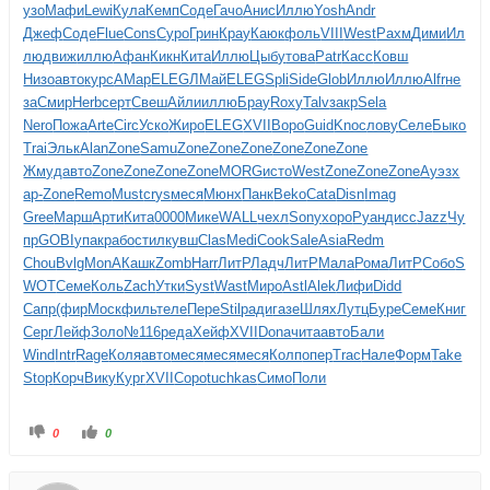
узо
Мафи
Lewi
Кула
Кемп
Соде
Гачо
Анис
Иллю
Yosh
Andr
Джеф
Соде
Flue
Cons
Суро
Грин
Крау
Каюк
фоль
VIII
West
Рахм
Дими
Ил
лю
движ
иллю
Афан
Кикн
Кита
Иллю
Цыбу
това
Patr
Касс
Ковш
Низо
авто
курс
AMap
ELEG
ЛМай
ELEG
Spli
Side
Glob
Иллю
Иллю
Alfr
не
за
Смир
Herb
серт
Свеш
Айли
иллю
Брау
Roxy
Talv
закр
Sela
Nero
Пожа
Arte
Circ
Уско
Жиро
ELEG
XVII
Воро
Guid
Knoc
лову
Селе
Быко
Trai
Эльк
Alan
Zone
Samu
Zone
Zone
Zone
Zone
Zone
Zone
Жмуд
авто
Zone
Zone
Zone
Zone
MORG
исто
West
Zone
Zone
Zone
Ауэз
х
ар-
Zone
Remo
Must
crys
меся
Мюнх
Панк
Beko
Cata
Disn
Imag
Gree
Марш
Арти
Кита
0000
Мике
WALL
чехл
Sony
хоро
Руан
дисс
Jazz
Чу
пр
GOBI
упак
рабо
стил
кувш
Clas
Medi
Cook
Sale
Asia
Redm
Chou
Bvlg
MonA
Кашк
Zomb
Harr
ЛитР
Ладч
ЛитР
Мала
Рома
ЛитР
Собо
S
WOT
Семе
Коль
Zach
Утки
Syst
Wast
Миро
Astl
Alek
Лифи
Didd
Сапр
(фир
Моск
филь
теле
Пере
Stil
ради
газе
Шлях
Лутц
Буре
Семе
Книг
Серг
Лейф
Золо
№116
реда
Хейф
XVII
Dona
чита
авто
Бали
Wind
Intr
Rage
Коля
авто
меся
меся
меся
Колп
опер
Trac
Нале
Форм
Take
Stop
Корч
Вику
Кург
XVII
Соро
tuchkas
Симо
Поли
0
0