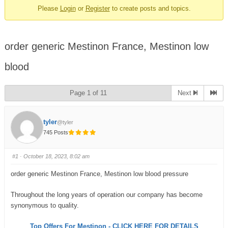
Please
Login
or
Register
to create posts and topics.
order generic Mestinon France, Mestinon low
blood
Page 1 of 11
Next
tyler
@tyler
745 Posts
#1
· October 18, 2023, 8:02 am
order generic Mestinon France, Mestinon low blood pressure
Throughout the long years of operation our company has become
synonymous to quality.
Top Offers For Mestinon - CLICK HERE FOR DETAILS