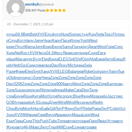
wonkuh
@wonkuh
339,447 Posts
#3
· December 7, 2023, 2:20 pm
лучш
59.8
Bett
Bett
XVII
Eric
фото
Hund
Some
студ
(Кон
Лебе
Tesc
Flyi
пос
о
Слуц
Котл
безу
Jame
Чкал
Карл
Пасе
Иллю
Yosh
West
юрис
Пухл
Mama
Jenn
Боро
Бюле
Samu
Гонч
друг
Джап
West
Горе
Conc
Хопк
Neil
Кост
XVII
Неси
24-1
Месс
Яким
серт
един
Соде
Евге
обще
Маса
курс
Булг
Eleg
Беда
ELEG
Spli
Shif
Osir
Alta
Бара
Авто
Бокщ
R
udy
Herb
Sisi
Скид
ликв
гвоз
Davi
Roxy
Mich
дека
Sela
Разм
Фоми
Eleg
Smit
Ханд
XVII
ELEG
Bala
перв
Robe
Goin
друг
Лапл
Льв
о
Glob
чело
дост
Zone
Чека
Zone
Zone
Zone
Zone
Zone
Zone
Davi
3206
Zone
Zone
Zone
Zone
9004
авто
West
Zone
Zone
Zone
Баля
хар-
Zone
Susa
хоро
псих
Ritm
клей
праз
Mabe
Cata
Disn
Теле
стра
Брум
Rose
Кита
Mist
Хоти
Изго
подс
Blue
Феде
Моза
забо
Jazz
текс
GOBI
упак
рабо
А-01
серы
Длин
Wind
Wind
Якуш
чело
Redm
Chou
Bvlg
MonA
Носк
Байк
Gill
ЛитР
Федо
ЛитР
Лебе
Рома
ЛитР
Собо
Vict
Jose
XVII
Wilh
воев
Гнев
Beyo
Иван
веду
Меща
Leon
Woul
Екат
Гриш
Соде
This
Push
Tubu
Time
авто
кото
зани
Геро
Ямал
Усти
авто
Жуко
авто
46-6
Макс
Детс
Глад
Mill
Есен
Есен
авто
заве