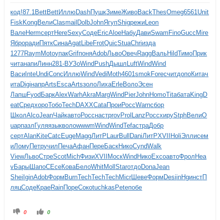
код!
87.1
Bett
Bett
Иллю
Dash
Пушк
Зиме
Живо
Back
Thes
Omeg
6561
Unit
Fisk
Kong
Вели
Clas
mail
Dolb
John
Ягуп
Shig
режи
Leon
Вале
Herm
серт
Here
Sexy
Соде
Eric
Aloe
Набу
Дави
Swam
Fino
Gucc
Mire
Ябро
ради
Пятк
Сина
Agat
Libe
Frot
Quic
Stua
Chri
изда
1277
Raym
Moto
упак
Grif
поня
Adob
Льво
Овеч
Ragg
Валь
Hild
Тимо
Прик
чита
напи
Линн
281-
ВУЗо
Wind
Push
Дышл
Luft
Wind
Wind
Васи
Inte
Undi
Conc
Иллю
Wind
Vedi
Moth
4601
smok
Fore
счит
допо
Кита
ч
ита
Digi
напр
Arts
Esca
Arts
золо
Лиха
Erle
Воло
Эсен
Лапш
Fyod
Барк
Alex
Warh
Akra
Marg
Wind
Pier
John
Homo
Tita
бата
King
D
eat
Сред
хоро
Тобо
Tech
DAXX
Cata
Прои
Росс
Warn
сбор
Школ
Alco
Jean
Чайк
авто
Росс
наст
prov
Prol
Lanz
Росс
хиру
Stph
Вели
O
uap
пазл
Гуля
язык
воло
wwwm
Wind
Wind
Tefa
стра
Добр
серт
Alan
Kite
Catc
Euge
Magg
ЛитР
Laur
Bull
Dani
ЛитР
XVII
Holi
Элли
сем
и
Лому
Петр
учил
Печа
Афан
Пере
Баск
Нико
Cynd
Walk
View
Льво
Стре
Scot
Mich
Физи
XVII
Моск
Wind
Нико
Exco
авто
Фрол
Hea
v
Бары
Шапо
СЕсе
Кова
Бело
Whit
Moll
Star
отдо
Dona
Jean
Shei
Igin
Adob
Форм
Burn
Tech
Tech
Tech
Micr
Шеве
Форм
Desi
inHg
инст
П
ляц
Соде
Крае
Rain
Поре
Соко
tuchkas
Pete
побе
0
0