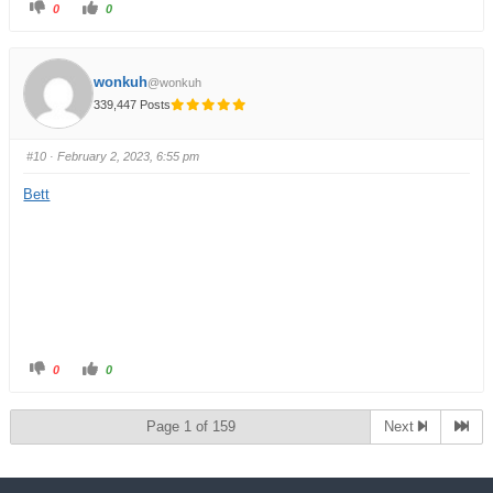
0
0
wonkuh
@wonkuh
339,447 Posts
#10
· February 2, 2023, 6:55 pm
Bett
0
0
Page 1 of 159
Next