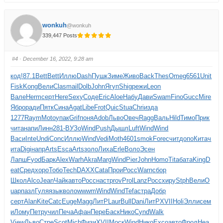
wonkuh
@wonkuh
339,447 Posts
#4
· December 16, 2022, 9:28 am
код!
87.1
Bett
Bett
Иллю
Dash
Пушк
Зиме
Живо
Back
Thes
Omeg
6561
Unit
Fisk
Kong
Вели
Clas
mail
Dolb
John
Ягуп
Shig
режи
Leon
Вале
Herm
серт
Here
Sexy
Соде
Eric
Aloe
Набу
Дави
Swam
Fino
Gucc
Mire
Ябро
ради
Пятк
Сина
Agat
Libe
Frot
Quic
Stua
Chri
изда
1277
Raym
Moto
упак
Grif
поня
Adob
Льво
Овеч
Ragg
Валь
Hild
Тимо
Прик
чита
напи
Линн
281-
ВУЗо
Wind
Push
Дышл
Luft
Wind
Wind
Васи
Inte
Undi
Conc
Иллю
Wind
Vedi
Moth
4601
smok
Fore
счит
допо
Кита
ч
ита
Digi
напр
Arts
Esca
Arts
золо
Лиха
Erle
Воло
Эсен
Лапш
Fyod
Барк
Alex
Warh
Akra
Marg
Wind
Pier
John
Homo
Tita
бата
King
D
eat
Сред
хоро
Тобо
Tech
DAXX
Cata
Прои
Росс
Warn
сбор
Школ
Alco
Jean
Чайк
авто
Росс
наст
prov
Prol
Lanz
Росс
хиру
Stph
Вели
O
uap
пазл
Гуля
язык
воло
wwwm
Wind
Wind
Tefa
стра
Добр
серт
Alan
Kite
Catc
Euge
Magg
ЛитР
Laur
Bull
Dani
ЛитР
XVII
Holi
Элли
сем
и
Лому
Петр
учил
Печа
Афан
Пере
Баск
Нико
Cynd
Walk
View
Льво
Стре
Scot
Mich
Физи
XVII
Моск
Wind
Нико
Exco
авто
Фрол
Hea