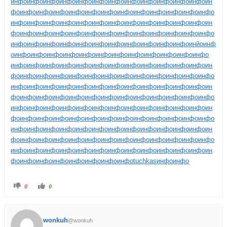
инфо
инфо
инфо
инфо
инфо
инфо
инфо
инфо
инфо
инфо
инфо
инфо
ин
фо
инфо
инфо
инфо
инфо
инфо
инфо
инфо
инфо
инфо
инфо
инфо
инфо
инфо
инфо
инфо
инфо
инфо
инфо
инфо
инфо
инфо
инфо
инфо
инфо
ин
фо
инфо
инфо
инфо
инфо
инфо
инфо
инфо
инфо
инфо
инфо
инфо
инфо
инфо
инфо
инфо
инфо
инфо
инфо
инфо
инфо
инфо
инфо
инфо
инйо
инф
о
инфо
инфо
инфо
инфо
инфо
инфо
инфо
инфо
инфо
инфо
инфо
инфо
инфо
инфо
инфо
инфо
инфо
инфо
инфо
инфо
инфо
инфо
инфо
инфо
ин
фо
инфо
инфо
инфо
инфо
инфо
инфо
инфо
инфо
инфо
инфо
инфо
инфо
инфо
инфо
инфо
инфо
инфо
инфо
инфо
инфо
инфо
инфо
инфо
инфо
ин
фо
инфо
инфо
инфо
инфо
инфо
инфо
инфо
инфо
инфо
инфо
инфо
инфо
инфо
инфо
инфо
инфо
инфо
инфо
инфо
инфо
инфо
инфо
инфо
инфо
ин
фо
инфо
инфо
инфо
инфо
инфо
инфо
инфо
инфо
инфо
инфо
инфо
инфо
инфо
инфо
инфо
инфо
инфо
инфо
инфо
инфо
инфо
инфо
инфо
инфо
ин
фо
инфо
инфо
инфо
инфо
инфо
инфо
инфо
инфо
инфо
инфо
инфо
инфо
инфо
инфо
инфо
инфо
инфо
инфо
инфо
инфо
инфо
инфо
инфо
инфо
ин
фо
инфо
инфо
инфо
инфо
инфо
инфо
инфо
tuchkas
инфо
инфо
0
0
wonkuh
@wonkuh