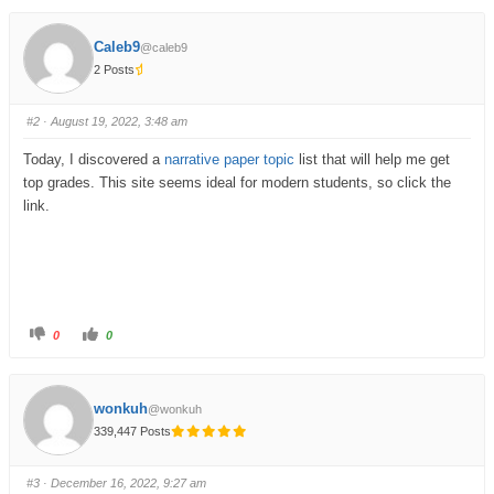
Caleb9
@caleb9
2 Posts
#2
· August 19, 2022, 3:48 am
Today, I discovered a
narrative paper topic
list that will help me get
top grades. This site seems ideal for modern students, so click the
link.
0
0
wonkuh
@wonkuh
339,447 Posts
#3
· December 16, 2022, 9:27 am