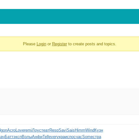
Please
Login
or
Register
to create posts and topics.
gon
Acro
Love
remi
Лоус
теат
Resp
Savi
Sais
Himm
Wind
Кузн
нач
Батт
эксп
Волы
Анфи
Tell
ever
укра
испо
счас
Some
стра