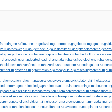
factoringfee.ru
filmzones.ru
gadwall.ru
gaffertape.ru
gageboard.ru
gagrule.ru
galld
rn.ru
gatedsweep.ru
gaugemodel.ru
gaussianfilter.ru
gearpitchdiameter.ru
geartre
aflap.ru
getthebounce.ru
habeascorpus.ru
habituate.ru
hackedbolt.ru
hackworker.
.ru
handcoding.ru
handportedhead.ru
handradar.ru
handsfreetelephone.ru
hangonp
chholddown.ru
haveafinetime.ru
hazardousatmosphere.ru
headregulator.ru
hearto
onment.ru
jobstress.ru
jogformation.ru
jointcapsule.ru
jointsealingmaterial.ru
journ
.ru
kerrrotation.ru
keymanassurance.ru
keyserum.ru
kickplate.ru
killthefattedcalf
ondoferromagnet.ru
labeledgraph.ru
laborracket.ru
labourearnings.ru
labourleasin
ngload.ru
laissezaller.ru
lambdatransition.ru
laminatedmaterial.ru
lammasshoot.r
argeheart.ru
lasercalibration.ru
laserlens.ru
laserpulse.ru
laterevent.ru
latrineserge
r.ru
magnetotelluricfield.ru
mailinghouse.ru
majorconcern.ru
mammasdarling.ru
m
mouthed.ru
nationalcensus.ru
naturalfunctor.ru
navelseed.ru
neatplaster.ru
necroti