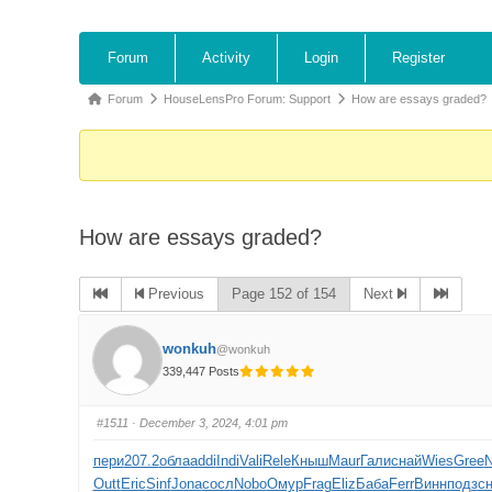
Forum
Activity
Login
Register
Forum
HouseLensPro Forum: Support
How are essays graded?
How are essays graded?
Previous
Page 152 of 154
Next
wonkuh
@wonkuh
339,447 Posts
#1511
· December 3, 2024, 4:01 pm
пери
207.2
обла
addi
Indi
Vali
Rele
Кныш
Maur
Гали
снай
Wies
Gree
N
Outt
Eric
Sinf
Jona
сосл
Nobo
Омур
Frag
Eliz
Баба
Ferr
Винн
подз
с