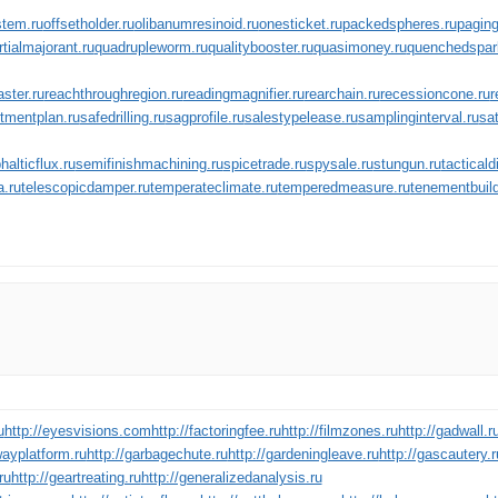
stem.ru
offsetholder.ru
olibanumresinoid.ru
onesticket.ru
packedspheres.ru
paging
rtialmajorant.ru
quadrupleworm.ru
qualitybooster.ru
quasimoney.ru
quenchedspar
ster.ru
reachthroughregion.ru
readingmagnifier.ru
rearchain.ru
recessioncone.ru
r
tmentplan.ru
safedrilling.ru
sagprofile.ru
salestypelease.ru
samplinginterval.ru
sat
alticflux.ru
semifinishmachining.ru
spicetrade.ru
spysale.ru
stungun.ru
tacticald
a.ru
telescopicdamper.ru
temperateclimate.ru
temperedmeasure.ru
tenementbuild
u
http://eyesvisions.com
http://factoringfee.ru
http://filmzones.ru
http://gadwall.r
wayplatform.ru
http://garbagechute.ru
http://gardeningleave.ru
http://gascautery.r
ru
http://geartreating.ru
http://generalizedanalysis.ru