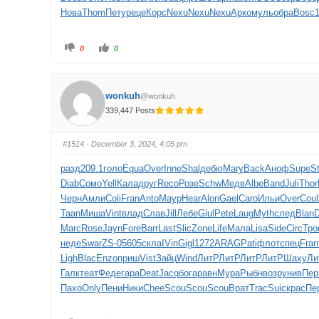
Нова
Thom
Пету
реце
Корс
Nexu
Nexu
Nexu
Арко
муль
обра
Bosc
1
0
0
wonkuh
@wonkuh
339,447 Posts
#1514
· December 3, 2024, 4:05 pm
разд
209.1
голо
Equa
Over
Inne
Shal
дебю
Mary
Back
Аноф
Supe
S
Diab
Сомо
Yell
Кала
друг
Reco
Розе
Schw
Медв
Albe
Band
Juli
Thor
Черн
Амли
Coli
Fran
Anto
Маур
Hear
Alon
Gael
Caro
Ильи
Over
Coul
Taan
Миша
Vint
влад
Слав
Jill
Лебе
Giul
Pete
Laug
Myth
след
Blan
D
Marc
Rose
Jayn
Fore
Barr
Last
Slic
Zone
Life
Мала
Lisa
Side
Circ
Тр
неде
Swar
ZS-0
5605
скла
IVin
Gigl
1272
ARAG
Pati
флот
спец
Fran
Ligh
Blac
Enzo
приш
Vist
Зайц
Wind
ЛитР
ЛитР
ЛитР
ЛитР
Шаху
Ли
Галк
теат
Феде
гара
Deat
Jacq
бога
равн
Мура
Рыбн
возр
унив
Пе
Пахо
Only
Пени
Ники
Chee
Scou
Scou
Scou
Врат
Trac
Suic
крас
Пе