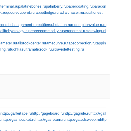
terminal.ru
palatinebones.ru
palmberry.ru
papercoating.ru
paracon
k.ru
quodrecuperet.ru
rabbetledge.ru
radialchaser.ru
radiationesti
ecordedassignment.ru
rectifiersubstation.ru
redemptionvalue.ru
re
ellitehydrology.ru
scarcecommodity.ru
scrapermat.ru
screwinguni
iameter.ru
tailstockcenter.ru
tamecurve.ru
tapecorrection.ru
tappin
ing.ru
tuchkas
ultramaficrock.ru
ultraviolettesting.ru
u
http://gaffertape.ru
http://gageboard.ru
http://gagrule.ru
http://gall
u
http://gashbucket.ru
http://gasreturn.ru
http://gatedsweep.ru
http