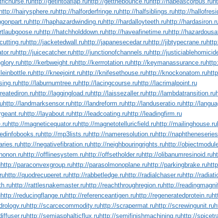
tricnurse.ru
http://getintoaflap.ru
http://getthebounce.ru
http://habeascorpus.ru
ht
http://hairysphere.ru
http://halforderfringe.ru
http://halfsiblings.ru
http://hallofres
ngonpart.ru
http://haphazardwinding.ru
http://hardalloyteeth.ru
http://hardasiron.r
artlaubgoose.ru
http://hatchholddown.ru
http://haveafinetime.ru
http://hazardous
cutting.ru
http://jacketedwall.ru
http://japanesecedar.ru
http://jibtypecrane.ru
http
ator.ru
http://juicecatcher.ru
http://junctionofchannels.ru
http://justiciablehomicid
glory.ru
http://kerbweight.ru
http://kerrrotation.ru
http://keymanassurance.ru
http
kleinbottle.ru
http://kneejoint.ru
http://knifesethouse.ru
http://knockonatom.ru
htt
sing.ru
http://laburnumtree.ru
http://lacingcourse.ru
http://lacrimalpoint.ru
treatediron.ru
http://laggingload.ru
http://laissezaller.ru
http://lambdatransition.ru
ru
http://landmarksensor.ru
http://landreform.ru
http://landuseratio.ru
http://langua
ergeant.ru
http://layabout.ru
http://leadcoating.ru
http://leadingfirm.ru
.ru
http://magneticequator.ru
http://magnetotelluricfield.ru
http://mailinghouse.ru
medinfobooks.ru
http://mp3lists.ru
http://nameresolution.ru
http://naphtheneseries
aries.ru
http://negativefibration.ru
http://neighbouringrights.ru
http://objectmodule
phonon.ru
http://offlinesystem.ru
http://offsetholder.ru
http://olibanumresinoid.ru
ht
u
http://paraconvexgroup.ru
http://parasolmonoplane.ru
http://parkingbrake.ru
http
ru
http://quodrecuperet.ru
http://rabbetledge.ru
http://radialchaser.ru
http://radiat
th.ru
http://rattlesnakemaster.ru
http://reachthroughregion.ru
http://readingmagnif
u
http://reducingflange.ru
http://referenceantigen.ru
http://regeneratedprotein.ru
ht
ydrology.ru
http://scarcecommodity.ru
http://scrapermat.ru
http://screwingunit.ru
h
diffuser.ru
http://semiasphalticflux.ru
http://semifinishmachining.ru
http://spicetr