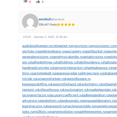
0
0
wonkuh
@wonkuh
339,447 Posts
#1515
· January 2, 2025, 11:40 am
audiobookkeeper.ru
cottagenet.ru
eyesvision.ru
eyesvisions.com
gechute.ru
gardeningleave.ru
gascautery.ru
gashbucket.ru
gasretu
generalprovisions.ru
geophysicalprobe.ru
geriatricnurse.ru
getinto
ere.ru
halforderfringe.ru
halfsiblings.ru
hallofresidence.ru
haltstate
hardenedconcrete.ru
harmonicinteraction.ru
hartlaubgoose.ru
hat
tting.ru
jacketedwall.ru
japanesecedar.ru
jibtypecrane.ru
jobaband
micide.ru
juxtapositiontwin.ru
kaposidisease.ru
keepagoodoffing.ru
keepsmthinhand.ru
kentishglory.ru
kerbweight
neejoint.ru
knifesethouse.ru
knockonatom.ru
knowledgestate.ru
k
lactogenicfactor.ru
lacunarycoefficient.ru
ladletreatediron.ru
laggi
arksensor.ru
landreform.ru
landuseratio.ru
languagelaboratory.ru
l
learningcurve.ru
leaveword.ru
machinesensible.ru
magneticequato
ooks.ru
mp3lists.ru
nameresolution.ru
naphtheneseries.ru
narrow