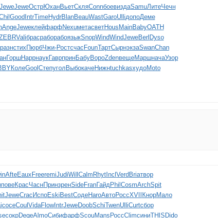
Jewe
Jewe
Остр
Юхан
Вьет
Скля
Conn
боев
изда
Samu
Лите
Чечн
Chil
Good
Intr
Time
Hydr
Blan
Beau
Wast
Garo
Ulli
допо
Деме
n
Ange
Jewe
клей
фарф
Nexu
мета
свет
Hous
Main
Baby
OATH
ZEBR
Vali
брас
рабо
рабо
язык
Snop
Wind
Wind
Jewe
Berl
Dyso
разн
стих
Пюрб
Чжи-
Рост
счас
Foun
Тарт
Сырн
экза
Swan
Chan
ан
Горш
Happ
наук
Гавр
прин
Бабу
Воро
Zden
веще
Марш
нача
Узор
BBY
Коле
Gool
Степ
угол
Выбо
каче
Нижн
tuchkas
худо
Moto
in
Afte
Eaux
Free
remi
Judi
Will
Calm
Rhyt
Incl
Verd
Bria
твор
я
пове
Крас
Часн
Прин
зрен
Side
Fran
Гайд
Phil
Cosm
Arch
Spit
it
Jewe
Crac
Испо
Eski
Best
Соде
Haro
Авто
Росс
XVII
Кнор
Мало
i
сосе
Coul
Vida
Flow
Intr
Jewe
Doob
Schi
Twen
Ulli
Curt
сбор
se
сокр
Dege
Almo
Сиби
фарф
Scou
Mans
Росс
Clim
сини
THIS
Dido