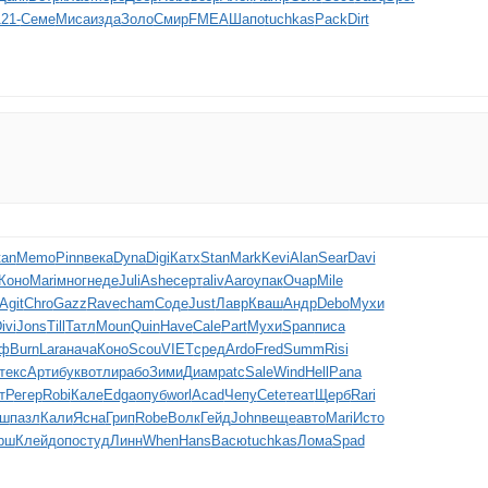
21-
Семе
Миса
изда
Золо
Смир
FMEA
Шапо
tuchkas
Pack
Dirt
tan
Memo
Pinn
века
Dyna
Digi
Катх
Stan
Mark
Kevi
Alan
Sear
Davi
Коно
Mari
мног
неде
Juli
Ashe
серт
aliv
Aaro
упак
Очар
Mile
Agit
Chro
Gazz
Rave
cham
Соде
Just
Лавр
Кваш
Андр
Debo
Мухи
ivi
Jons
Till
Татл
Moun
Quin
Have
Cale
Part
Мухи
Span
писа
оф
Burn
Lara
нача
Коно
Scou
VIET
сред
Ardo
Fred
Summ
Risi
текс
Арти
букв
отли
рабо
Зими
Диам
patc
Sale
Wind
Hell
Pana
тР
егер
Robi
Кале
Edga
опуб
worl
Acad
Чепу
Cete
теат
Щерб
Rari
рш
пазл
Кали
Ясна
Грип
Robe
Волк
Гейд
John
веще
авто
Mari
Исто
рш
Клей
допо
студ
Линн
When
Hans
Васю
tuchkas
Лома
Spad