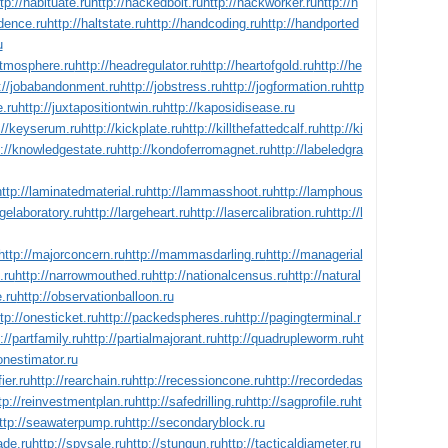
tp://habituate.ru
http://hackedbolt.ru
http://hackworker.ru
http://h
idence.ru
http://haltstate.ru
http://handcoding.ru
http://handported
u
atmosphere.ru
http://headregulator.ru
http://heartofgold.ru
http://he
://jobabandonment.ru
http://jobstress.ru
http://jogformation.ru
http
e.ru
http://juxtapositiontwin.ru
http://kaposidisease.ru
://keyserum.ru
http://kickplate.ru
http://killthefattedcalf.ru
http://ki
p://knowledgestate.ru
http://kondoferromagnet.ru
http://labeledgra
http://laminatedmaterial.ru
http://lammasshoot.ru
http://lamphous
gelaboratory.ru
http://largeheart.ru
http://lasercalibration.ru
http://l
http://majorconcern.ru
http://mammasdarling.ru
http://managerial
.ru
http://narrowmouthed.ru
http://nationalcensus.ru
http://natural
.ru
http://observationballoon.ru
tp://onesticket.ru
http://packedspheres.ru
http://pagingterminal.r
://partfamily.ru
http://partialmajorant.ru
http://quadrupleworm.ru
ht
ionestimator.ru
ier.ru
http://rearchain.ru
http://recessioncone.ru
http://recordedas
tp://reinvestmentplan.ru
http://safedrilling.ru
http://sagprofile.ru
ht
ttp://seawaterpump.ru
http://secondaryblock.ru
ade.ru
http://spysale.ru
http://stungun.ru
http://tacticaldiameter.ru