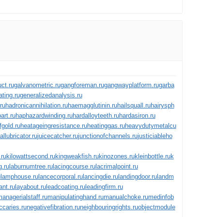
uct.ru
galvanometric.ru
gangforeman.ru
gangwayplatform.ru
garba
ating.ru
generalizedanalysis.ru
ru
hadronicannihilation.ru
haemagglutinin.ru
hailsquall.ru
hairysph
art.ru
haphazardwinding.ru
hardalloyteeth.ru
hardasiron.ru
fgold.ru
heatageingresistance.ru
heatinggas.ru
heavydutymetalcu
allubricator.ru
juicecatcher.ru
junctionofchannels.ru
justiciableho
.ru
kilowattsecond.ru
kingweakfish.ru
kinozones.ru
kleinbottle.ru
k
g.ru
laburnumtree.ru
lacingcourse.ru
lacrimalpoint.ru
u
lamphouse.ru
lancecorporal.ru
lancingdie.ru
landingdoor.ru
landm
ant.ru
layabout.ru
leadcoating.ru
leadingfirm.ru
anagerialstaff.ru
manipulatinghand.ru
manualchoke.ru
medinfob
ccaries.ru
negativefibration.ru
neighbouringrights.ru
objectmodule