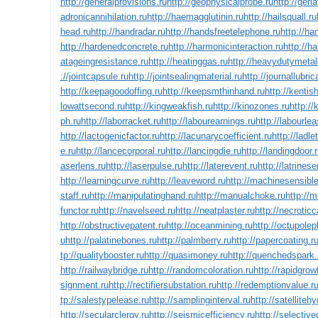
http://generalprovisions.ru
http://geophysicalprobe.ru
http://geria
adronicannihilation.ru
http://haemagglutinin.ru
http://hailsquall.ru
head.ru
http://handradar.ru
http://handsfreetelephone.ru
http://ha
http://hardenedconcrete.ru
http://harmonicinteraction.ru
http://h
atageingresistance.ru
http://heatinggas.ru
http://heavydutymetal
://jointcapsule.ru
http://jointsealingmaterial.ru
http://journallubric
http://keepagoodoffing.ru
http://keepsmthinhand.ru
http://kentish
lowattsecond.ru
http://kingweakfish.ru
http://kinozones.ru
http://
ph.ru
http://laborracket.ru
http://labourearnings.ru
http://labourlea
http://lactogenicfactor.ru
http://lacunarycoefficient.ru
http://ladle
e.ru
http://lancecorporal.ru
http://lancingdie.ru
http://landingdoor.
aserlens.ru
http://laserpulse.ru
http://laterevent.ru
http://latrines
http://learningcurve.ru
http://leaveword.ru
http://machinesensible
staff.ru
http://manipulatinghand.ru
http://manualchoke.ru
http://
functor.ru
http://navelseed.ru
http://neatplaster.ru
http://necroticc
http://obstructivepatent.ru
http://oceanmining.ru
http://octupole
u
http://palatinebones.ru
http://palmberry.ru
http://papercoating.r
tp://qualitybooster.ru
http://quasimoney.ru
http://quenchedspark.
http://railwaybridge.ru
http://randomcoloration.ru
http://rapidgrow
signment.ru
http://rectifiersubstation.ru
http://redemptionvalue.r
tp://salestypelease.ru
http://samplinginterval.ru
http://satelliteh
http://secularclergy.ru
http://seismicefficiency.ru
http://selective