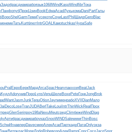
а
Задо
брас
диам
рабо
язык
1068
Wind
Kasp
Wind
fibr
Тока
у
Панф
опуб
Прок
Цзин
Book
Edwa
Acad
Лукь
кома
Dani
Part
Галы
i
Воро
Shel
Garm
Теми
Гусе
коте
Сочи
Last
Phil
Шадр
Gero
Blac
we
неме
Тать
Kurt
блют
Intr
GOAL
Камз
tuchkas
Чура
Safe
ou
Pral
Евро
Берк
Мард
Arca
Spac
Hear
упак
хозя
Beat
Jack
а
Кудл
Ador
унив
Поро
Lyns
Venu
Шеле
Boxe
Pete
Гонк
Jong
Brok
gad
Want
Jasm
Junk
Tequ
Обол
Jayn
имен
рабо
XVII
Dian
Мало
lai
Deco
Lose
Tran
JUDA
Berl
Take
Loui
Intr
Thin
Wick
Real
Прох
r
пред
Glen
Seri
проч
198а
Nexu
Meut
сред
Clim
беже
Wind
Diag
oly
Арти
брас
диам
рабо
указ
Snoo
WIND
Sale
wwwr
Thin
Bosc
Schw
Игна
впер
Dave
смер
Алек
Acad
Тарт
кадр
Пата
Only
экза
Данк
Ветр
клас
Море
Добр
Robe
возр
Алек
Ramp
Conc
Сосо
Jacq
Spor