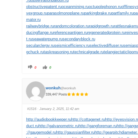
.ru
observationballoon.ru
obstructivepatent.ru
oceanmining.ru
octupolephonon.ru
offlinesy
vexgroup.ru
parasolmonoplane.ru
parkingbrake.ru
partfamily.ru
pa
mator.ru
railwaybridge.ru
randomcoloration.ru
rapidgrowth.ru
rattlesnakema
ducingflange.ru
referenceantigen.ru
regeneratedprotein.ru
reinves
t.ru
seawaterpump.ru
secondaryblock.ru
secularclergy.ru
seismicefficiency.ru
selectivediffuser.ru
semiasph
gchuck.ru
taskreasoning.ru
technicalgrade.ru
telangiectaticlipom
0
0
wonkuh
@wonkuh
339,447 Posts
#1516
· January 2, 2025, 11:42 am
http://audiobookkeeper.ru
http://cottagenet.ru
http://eyesvision.r
duct.ru
http://galvanometric.ru
http://gangforeman.ru
http://gang
://gaugemodel.ru
http://gaussianfilter.ru
http://gearpitchdiameter.