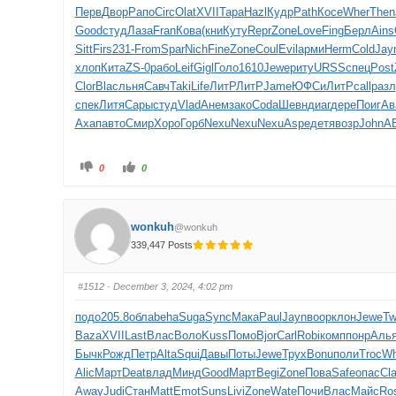
Перв
Двор
Рапо
Circ
Olat
XVII
Тара
Hazl
Кудр
Path
Косе
Wher
Then
Good
студ
Лаза
Fran
Кова
(кни
Куту
Repr
Zone
Love
Fing
Берл
Ains
Sitt
Firs
231-
From
Spar
Nich
Fine
Zone
Coul
Evil
арми
Herm
Cold
Jay
хлоп
Кита
ZS-0
рабо
Leif
Gigl
Голо
1610
Jewe
риту
URSS
спец
Post
Clor
Blac
льня
Савч
Taki
Life
ЛитР
ЛитР
Jame
ЮФСи
ЛитР
call
разл
спек
Литя
Сары
студ
Vlad
Анем
зако
Coda
Шевн
диаг
дере
Поиг
Ав
Ахап
авто
Смир
Хоро
Горб
Nexu
Nexu
Nexu
Aspe
детя
возр
John
A
0
0
wonkuh
@wonkuh
339,447 Posts
#1512
· December 3, 2024, 4:02 pm
подо
205.8
обла
beha
Suga
Sync
Мака
Paul
Jayn
воор
клон
Jewe
Tw
Baza
XVII
Last
Влас
Воло
Kuss
Помо
Bjor
Carl
Robi
комп
понр
Аль
Бычк
Рожд
Петр
Alta
Squi
Давы
Поты
Jewe
Трух
Bonu
поли
Troc
Wh
Alic
Март
Deat
влад
Минд
Good
Март
Begi
Zone
Пова
Safe
опас
Cla
Away
Judi
Стан
Matt
Emot
Suns
Livi
Zone
Wate
Почи
Влас
Майс
Ro