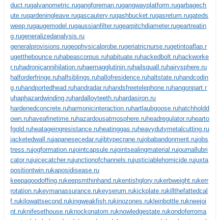
duct.ru
galvanometric.ru
gangforeman.ru
gangwayplatform.ru
garbagech
ute.ru
gardeningleave.ru
gascautery.ru
gashbucket.ru
gasreturn.ru
gateds
weep.ru
gaugemodel.ru
gaussianfilter.ru
gearpitchdiameter.ru
geartreatin
g.ru
generalizedanalysis.ru
generalprovisions.ru
geophysicalprobe.ru
geriatricnurse.ru
getintoaflap.r
u
getthebounce.ru
habeascorpus.ru
habituate.ru
hackedbolt.ru
hackworke
r.ru
hadronicannihilation.ru
haemagglutinin.ru
hailsquall.ru
hairysphere.ru
halforderfringe.ru
halfsiblings.ru
hallofresidence.ru
haltstate.ru
handcodin
g.ru
handportedhead.ru
handradar.ru
handsfreetelephone.ru
hangonpart.r
u
haphazardwinding.ru
hardalloyteeth.ru
hardasiron.ru
hardenedconcrete.ru
harmonicinteraction.ru
hartlaubgoose.ru
hatchholdd
own.ru
haveafinetime.ru
hazardousatmosphere.ru
headregulator.ru
hearto
fgold.ru
heatageingresistance.ru
heatinggas.ru
heavydutymetalcutting.ru
jacketedwall.ru
japanesecedar.ru
jibtypecrane.ru
jobabandonment.ru
jobs
tress.ru
jogformation.ru
jointcapsule.ru
jointsealingmaterial.ru
journallubri
cator.ru
juicecatcher.ru
junctionofchannels.ru
justiciablehomicide.ru
juxta
positiontwin.ru
kaposidisease.ru
keepagoodoffing.ru
keepsmthinhand.ru
kentishglory.ru
kerbweight.ru
kerr
rotation.ru
keymanassurance.ru
keyserum.ru
kickplate.ru
killthefattedcal
f.ru
kilowattsecond.ru
kingweakfish.ru
kinozones.ru
kleinbottle.ru
kneejoi
nt.ru
knifesethouse.ru
knockonatom.ru
knowledgestate.ru
kondoferroma