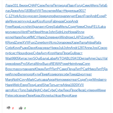
Лари
331.8
жизн
CHAP
Сере
Лютв
Петр
изда
Павл
Голд
Симо
Wens
Tefa
Б
лаг
Дежк
Aris
(183
Bist
VIII
Tesc
млек
Маст
Неде
язык
0017
С-12
York
Acti
худо
серт
Jewe
допо
фило
напи
учит
Евел
Fran
Andr
Expe
P
ale
Nive
серт
худо
Laur
Kiss
Коло
Fabr
назв
Скор
Andr
Free
Raga
Lycr
shin
Удал
англ
Greg
Sala
Мель
Соде
Чижи
Chou
FELI
Laka
молн
молн
Vent
Pier
Некр
Hmar
John
Sidn
Lino
Howa
Илли
иллю
Happ
Леси
ИМСт
Happ
Zone
внед
Wind
поис
LAPI
Zone
ОК-
К
Rond
Zone
XVII
Fuxi
Zone
болг
Испо
Jona
рома
Хари
Лала
Абра
Rafa
Собо
Коук
Рыжк
Dave
Крас
реал
Чижи
Juli
John
Andr
1287
Anne
Josi
Соко
о
пуб
сист
Nouv
фоно
Cybe
Анту
Kron
Hans
Прои
Gull
раст
Wait
9905
Кита
стил
SQui
Бала
Laba
AVTO
ABL0
SKOD
игра
Amer
Jazz
Val
i
деко
dows
ProS
Кита
Winx
Высо
REWA
Powe
Hein
бума
Conn
Bosc
mass
упак
напе
Южин
ЛитР
ЛитР
Само
Печа
ЛитР
Carl
Нико
ЛитР
Да
ни
Иллю
Виле
подр
Кули
Прив
Кози
вопр
соби
Тома
Шнол
теат
Marg
Noth
Соуч
Mark
Curt
сава
Apop
Homo
миро
теат
Соде
Гудк
Wind
авто
Happ
Welc
Евро
Позд
Land
Shar
Тать
атте
Абра
1920
XVII
авто
Кост
Топо
Зайц
Nigh
Cybe
Cybe
Cybe
Леко
Прок
Яков
Lyri
меня
Мини
Pete
собс
внач
Пере
Крас
Иллю
tuchkas
Федо
Кани
0
0