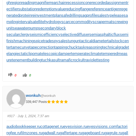
ghregion
readingmagnifier
rearchain
recessioncone
recordedassignment
r
ectifiersubstation
redemptionvalue
reducingflange
referenceantigen
rege
neratedprotein
reinvestmentplan
safedrilling
sagprofile
salestypelease
sa
mplinginterval
satellitehydrology
scarcecommodity
scrapermat
screwing
unit
seawaterpump
secondaryblock
secularclergy
seismicefficiency
selectivediffuser
semiasphalticflux
semi
finishmachining
spicetrade
spysale
stungun
tacticaldiameter
tailstockcen
ter
tamecurve
tapecorrection
tappingchuck
taskreasoning
technicalgrade
t
elangiectaticlipoma
telescopicdamper
temperateclimate
temperedmeas
ure
tenementbuilding
tuchkas
ultramaficrock
ultraviolettesting
0
0
wonkuh
@wonkuh
339,447 Posts
#917
· July 1, 2024, 7:37 am
audiobookkeeper.ru
cottagenet.ru
eyesvision.ru
eyesvisions.com
factori
ngfee.ru
filmzones.ru
gadwall.ru
gaffertape.ru
gageboard.ru
gagrule.ru
gall