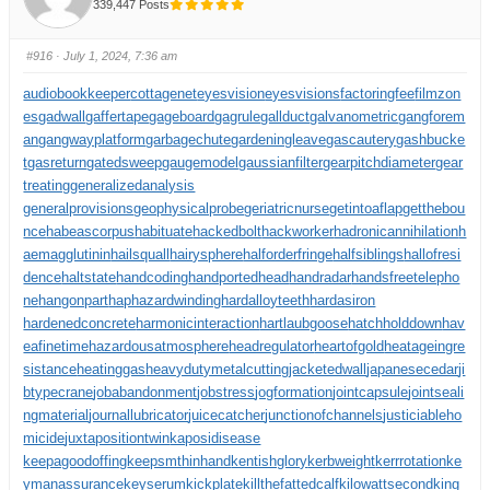
339,447 Posts
#916
· July 1, 2024, 7:36 am
audiobookkeeper
cottagenet
eyesvision
eyesvisions
factoringfee
filmzon
es
gadwall
gaffertape
gageboard
gagrule
gallduct
galvanometric
gangforem
an
gangwayplatform
garbagechute
gardeningleave
gascautery
gashbucke
t
gasreturn
gatedsweep
gaugemodel
gaussianfilter
gearpitchdiameter
gear
treating
generalizedanalysis
generalprovisions
geophysicalprobe
geriatricnurse
getintoaflap
getthebou
nce
habeascorpus
habituate
hackedbolt
hackworker
hadronicannihilation
h
aemagglutinin
hailsquall
hairysphere
halforderfringe
halfsiblings
hallofresi
dence
haltstate
handcoding
handportedhead
handradar
handsfreetelepho
ne
hangonpart
haphazardwinding
hardalloyteeth
hardasiron
hardenedconcrete
harmonicinteraction
hartlaubgoose
hatchholddown
hav
eafinetime
hazardousatmosphere
headregulator
heartofgold
heatageingre
sistance
heatinggas
heavydutymetalcutting
jacketedwall
japanesecedar
ji
btypecrane
jobabandonment
jobstress
jogformation
jointcapsule
jointseali
ngmaterial
journallubricator
juicecatcher
junctionofchannels
justiciableho
micide
juxtapositiontwin
kaposidisease
keepagoodoffing
keepsmthinhand
kentishglory
kerbweight
kerrrotation
ke
ymanassurance
keyserum
kickplate
killthefattedcalf
kilowattsecond
king