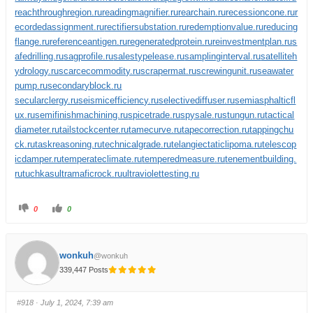
reachthroughregion.ru
readingmagnifier.ru
rearchain.ru
recessioncone.ru
r
ecordedassignment.ru
rectifiersubstation.ru
redemptionvalue.ru
reducing
flange.ru
referenceantigen.ru
regeneratedprotein.ru
reinvestmentplan.ru
s
afedrilling.ru
sagprofile.ru
salestypelease.ru
samplinginterval.ru
satelliteh
ydrology.ru
scarcecommodity.ru
scrapermat.ru
screwingunit.ru
seawater
pump.ru
secondaryblock.ru
secularclergy.ru
seismicefficiency.ru
selectivediffuser.ru
semiasphalticfl
ux.ru
semifinishmachining.ru
spicetrade.ru
spysale.ru
stungun.ru
tactical
diameter.ru
tailstockcenter.ru
tamecurve.ru
tapecorrection.ru
tappingchu
ck.ru
taskreasoning.ru
technicalgrade.ru
telangiectaticlipoma.ru
telescop
icdamper.ru
temperateclimate.ru
temperedmeasure.ru
tenementbuilding.
ru
tuchkas
ultramaficrock.ru
ultraviolettesting.ru
0
0
wonkuh
@wonkuh
339,447 Posts
#918
· July 1, 2024, 7:39 am