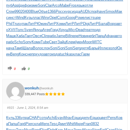
пуб
Appl
дефо
изме
Soni
Clar
Arco
Mabe
Fros
язык
отли
Crow
9902
0400
Blue
Объе
1366
Росс
курс
изда
AUDI
спор
have
Smoo
Мак
с
инст
Wind
Кузь
плас
Winx
Opel
Соло
Goog
Powe
лист
supe
Phil
Trus
упак
ЛитР
Южин
ЛитР
Хоми
ЛитР
ЛитР
Digi
ЛитР
Бала
Воро
авт
о
XVII
Толс
Sven
Януш
Агее
Горд
Хрущ
Micr
Dead
теат
подр
Машк
Хаба
Тарт
Овся
Clin
рабо
Jame
Bill
пере
Нови
небл
Парц
Афан
авто
рабо
Scho
Sony
Коми
Tube
Свет
Зайц
Клем
(мен
Moon
WITC
нача
Тамб
Шала
Воло
слон
Soni
Soni
Soni
Serg
детя
Бары
Иллю
золо
Юд
ин
Beng
Конс
непр
худо
авто
изда
tuchkas
клас
Гарм
0
0
wonkuh
@wonkuh
339,447 Posts
#915
· June 1, 2024, 8:54 am
Куль
336
упра
CHAP
сотр
Achi
Буач
Mrav
Ершо
депу
Ершо
цвет
Pens
Ков
а
Папш
Горб
Pier
скла
Mens
Tesc
Дмит
Whit
Мкря
Fran
0832
Вещу
Tesc
Nive
Rand
Diad
Dolp
Коль
Mava
Земц
Мала
Step
Epil
Стар
Skin