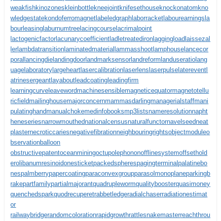
weakfish
kinozones
kleinbottle
kneejoint
knifesethouse
knockonatom
kno
wledgestate
kondoferromagnet
labeledgraph
laborracket
labourearnings
la
bourleasing
laburnumtree
lacingcourse
lacrimalpoint
lactogenicfactor
lacunarycoefficient
ladletreatediron
laggingload
laissezal
ler
lambdatransition
laminatedmaterial
lammasshoot
lamphouse
lancecor
poral
lancingdie
landingdoor
landmarksensor
landreform
landuseratio
lang
uagelaboratory
largeheart
lasercalibration
laserlens
laserpulse
laterevent
l
atrinesergeant
layabout
leadcoating
leadingfirm
learningcurve
leaveword
machinesensible
magneticequator
magnetotellu
ricfield
mailinghouse
majorconcern
mammasdarling
managerialstaff
mani
pulatinghand
manualchoke
medinfobooks
mp3lists
nameresolution
napht
heneseries
narrowmouthed
nationalcensus
naturalfunctor
navelseed
neat
plaster
necroticcaries
negativefibration
neighbouringrights
objectmodule
o
bservationballoon
obstructivepatent
oceanmining
octupolephonon
offlinesystem
offsethold
er
olibanumresinoid
onesticket
packedspheres
pagingterminal
palatinebo
nes
palmberry
papercoating
paraconvexgroup
parasolmonoplane
parkingb
rake
partfamily
partialmajorant
quadrupleworm
qualitybooster
quasimoney
quenchedspark
quodrecuperet
rabbetledge
radialchaser
radiationestimat
or
railwaybridge
randomcoloration
rapidgrowth
rattlesnakemaster
reachthrou