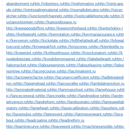
abandonment.ru
http://jobstress.ru
http://jogformation.ru
http://jointcaps
ule.ru
http://jointsealingmaterial.ru
http://journallubricator.ru
http://juicec
atcher.ru
http://junctionofchannels.ru
http://justiciablehomicide.ru
http://j
uxtapositiontwin.ru
http://kaposidisease.ru
http://keepagoodoffing.ru
http://keepsmthinhand.ru
http://kentishglory.r
u
http://kerbweight.ru
http://kerrrotation.ru
http://keymanassurance.ru
htt
p://keyserum.ru
http://kickplate.ru
http://killthefattedcalf.ru
http://kilowat
tsecond.ru
http://kingweakfish.ru
http://kinozones.ru
http://kleinbottle.ru
http://kneejoint.ru
http://knifesethouse.ru
http://knockonatom.ru
http://k
nowledgestate.ru
http://kondoferromagnet.ru
http://labeledgraph.ru
http:/
/laborracket.ru
http://labourearnings.ru
http://labourleasing.ru
http://labur
numtree.ru
http://lacingcourse.ru
http://lacrimalpoint.ru
http://lactogenicfactor.ru
http://lacunarycoefficient.ru
http://ladletreatedi
ron.ru
http://laggingload.ru
http://laissezaller.ru
http://lambdatransition.ru
http://laminatedmaterial.ru
http://lammasshoot.ru
http://lamphouse.ru
htt
p://lancecorporal.ru
http://lancingdie.ru
http://landingdoor.ru
http://landm
arksensor.ru
http://landreform.ru
http://landuseratio.ru
http://languagelab
oratory.ru
http://largeheart.ru
http://lasercalibration.ru
http://laserlens.ru
h
ttp://laserpulse.ru
http://laterevent.ru
http://latrinesergeant.ru
http://laya
bout.ru
http://leadcoating.ru
http://leadingfirm.ru
http://learningcurve.ru
http://leaveword.ru
http://machinesensible.ru
http: