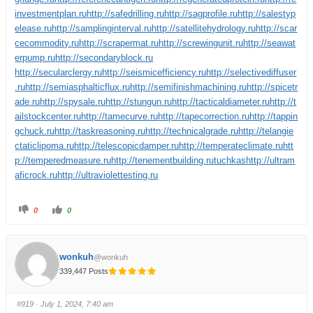
investmentplan.ru
http://safedrilling.ru
http://sagprofile.ru
http://salestyp
elease.ru
http://samplinginterval.ru
http://satellitehydrology.ru
http://scar
cecommodity.ru
http://scrapermat.ru
http://screwingunit.ru
http://seawat
erpump.ru
http://secondaryblock.ru
http://secularclergy.ru
http://seismicefficiency.ru
http://selectivediffuser
.ru
http://semiasphalticflux.ru
http://semifinishmachining.ru
http://spicetr
ade.ru
http://spysale.ru
http://stungun.ru
http://tacticaldiameter.ru
http://t
ailstockcenter.ru
http://tamecurve.ru
http://tapecorrection.ru
http://tappin
gchuck.ru
http://taskreasoning.ru
http://technicalgrade.ru
http://telangie
ctaticlipoma.ru
http://telescopicdamper.ru
http://temperateclimate.ru
htt
p://temperedmeasure.ru
http://tenementbuilding.ru
tuchkas
http://ultram
aficrock.ru
http://ultraviolettesting.ru
0
0
wonkuh
@wonkuh
339,447 Posts
#919
· July 1, 2024, 7:40 am