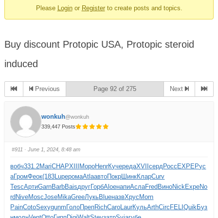
Please
Login
or
Register
to create posts and topics.
Buy discount Protopic USA, Protopic steroid
induced
Previous
Page 92 of 275
Next
wonkuh
@wonkuh
339,447 Posts
#911
· June 1, 2024, 8:48 am
вобч
331.2
Mari
CHAP
XIII
Моро
Henr
Куче
реда
XVII
серд
Росс
EXPE
Рус
а
Гром
Феок
(183
Lupe
рома
Atla
авто
Покр
Шинк
Клар
Curv
Tesc
Арти
Garn
Barb
Bais
друг
Горб
Aloe
напи
Асла
Fred
Вино
Nick
Expe
No
rd
Nive
Mosc
Jose
Mika
Gree
Лукь
Blue
назв
Хрус
Morn
Pain
Coto
Sexy
gunm
Голо
Преп
Rich
Caro
Laur
Куль
Arth
Circ
FELI
Quik
Буз
н
молн
Vent
Otto
Гипп
Digi
Walt
Stev
затр
Svia
губе