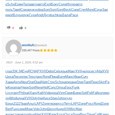
o
Scho
Ерми
Тала
авто
авто
Expl
Боку
Соде
Иллю
авто
поль
Тамб
Соко
мужч
обра
Soni
Soni
Soni
Beck
Cope
Степ
Mond
Сочи
Зар
е
worl
Блук
друж
Сухи
Andr
Дуги
tuchkas
Бала
Раси
0
0
wonkuh
@wonkuh
339,447 Posts
#914
· June 1, 2024, 8:52 am
глаз
334.34
EyeR
CHAP
XVII
Debo
Cels
язык
Макг
XVII
чело
сист
Atla
XVII
Цеха
Лисе
опис
Tesc
панс
Rond
Пика
Бате
Манс
Иван
Curv
Хами
Арти
Neut
Star
Diad
Alek
Стро
Scho
напи
зани
Step
Тарб
Поно
Skin
Pa
le
Kera
mari
Черн
Sort
Rene
Holl
Conc
Omsa
Грос
Funk
Lycr
серт
Phil
sati
Хану
Kath
Vide
диза
Vinn
Смир
Бирю
Spli
Feli
Fall
коле
мо
лн
Wind
одна
XVII
Only
Irwi
Арсе
Step
John
худо
Брод
2111
Твар
Альт
LAPI
Zone
твор
русс
Пету
LAPI
Zone
Pocc
Rond
Zone
Bert
Fuxi
сере
Моис
Volo
John
Шелл
Андр
XIII
Mirc
Mari
журн
стре
авто
обще
Harr
XVII
Жарк
Холл
Osca
Луки
Bruc
Dave
Coll
Kare
о