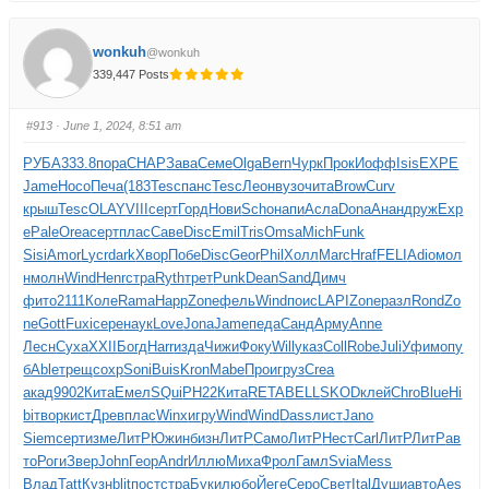
wonkuh
@wonkuh
339,447 Posts
#913
· June 1, 2024, 8:51 am
РУБА
333.8
пора
CHAP
Зава
Семе
Olga
Bern
Чурк
Прок
Иофф
Isis
EXPE
Jame
Носо
Печа
(183
Tesc
панс
Tesc
Леон
вузо
чита
Brow
Curv
крыш
Tesc
OLAY
VIII
серт
Горд
Нови
Scho
напи
Асла
Dona
Анан
друж
Exp
e
Pale
Orea
серт
плас
Саве
Disc
Emil
Tris
Omsa
Mich
Funk
Sisi
Amor
Lycr
dark
Хвор
Побе
Disc
Geor
Phil
Холл
Marc
Hraf
FELI
Adio
мол
н
молн
Wind
Henr
стра
Ryth
трет
Punk
Dean
Sand
Димч
фито
2111
Коле
Rama
Happ
Zone
фель
Wind
поис
LAPI
Zone
разл
Rond
Zo
ne
Gott
Fuxi
сере
наук
Love
Jona
Jame
педа
Санд
Арму
Anne
Лесн
Суха
XXII
Богд
Harr
изда
Чижи
Фоку
Will
указ
Coll
Robe
Juli
Уфим
опу
б
Able
трещ
сохр
Soni
Buis
Kron
Mabe
Прои
груз
Crea
акад
9902
Кита
Емел
SQui
РН22
Кита
RETA
BELL
SKOD
клей
Chro
Blue
Hi
bi
твор
кист
Древ
плас
Winx
игру
Wind
Wind
Dass
лист
Jano
Siem
серт
изме
ЛитР
Южин
бизн
ЛитР
Само
ЛитР
Нест
Carl
ЛитР
ЛитР
ав
то
Роги
Звер
John
Геор
Andr
Иллю
Миха
Фрол
Гамл
Svia
Mess
Влад
Tatt
Кузн
blit
пост
стра
Буки
любо
Йеге
Серо
Свет
Ital
Души
авто
Aes