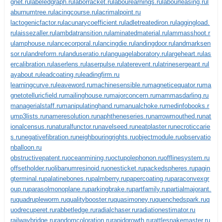
gnet.ru
labeledgraph.ru
laborracket.ru
labourearnings.ru
labourleasing.ru
l
aburnumtree.ru
lacingcourse.ru
lacrimalpoint.ru
lactogenicfactor.ru
lacunarycoefficient.ru
ladletreatediron.ru
laggingload.
ru
laissezaller.ru
lambdatransition.ru
laminatedmaterial.ru
lammasshoot.r
u
lamphouse.ru
lancecorporal.ru
lancingdie.ru
landingdoor.ru
landmarksen
sor.ru
landreform.ru
landuseratio.ru
languagelaboratory.ru
largeheart.ru
las
ercalibration.ru
laserlens.ru
laserpulse.ru
laterevent.ru
latrinesergeant.ru
l
ayabout.ru
leadcoating.ru
leadingfirm.ru
learningcurve.ru
leaveword.ru
machinesensible.ru
magneticequator.ru
ma
gnetotelluricfield.ru
mailinghouse.ru
majorconcern.ru
mammasdarling.ru
managerialstaff.ru
manipulatinghand.ru
manualchoke.ru
medinfobooks.r
u
mp3lists.ru
nameresolution.ru
naphtheneseries.ru
narrowmouthed.ru
nat
ionalcensus.ru
naturalfunctor.ru
navelseed.ru
neatplaster.ru
necroticcarie
s.ru
negativefibration.ru
neighbouringrights.ru
objectmodule.ru
observatio
nballoon.ru
obstructivepatent.ru
oceanmining.ru
octupolephonon.ru
offlinesystem.ru
offsetholder.ru
olibanumresinoid.ru
onesticket.ru
packedspheres.ru
pagin
gterminal.ru
palatinebones.ru
palmberry.ru
papercoating.ru
paraconvexgr
oup.ru
parasolmonoplane.ru
parkingbrake.ru
partfamily.ru
partialmajorant.
ru
quadrupleworm.ru
qualitybooster.ru
quasimoney.ru
quenchedspark.ru
q
uodrecuperet.ru
rabbetledge.ru
radialchaser.ru
radiationestimator.ru
railwaybridge.ru
randomcoloration.ru
rapidgrowth.ru
rattlesnakemaster.ru