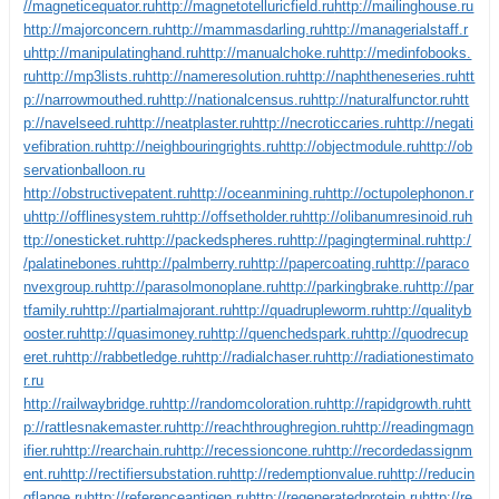
//magneticequator.ru
http://magnetotelluricfield.ru
http://mailinghouse.ru
http://majorconcern.ru
http://mammasdarling.ru
http://managerialstaff.r
u
http://manipulatinghand.ru
http://manualchoke.ru
http://medinfobooks.
ru
http://mp3lists.ru
http://nameresolution.ru
http://naphtheneseries.ru
htt
p://narrowmouthed.ru
http://nationalcensus.ru
http://naturalfunctor.ru
htt
p://navelseed.ru
http://neatplaster.ru
http://necroticcaries.ru
http://negati
vefibration.ru
http://neighbouringrights.ru
http://objectmodule.ru
http://ob
servationballoon.ru
http://obstructivepatent.ru
http://oceanmining.ru
http://octupolephonon.r
u
http://offlinesystem.ru
http://offsetholder.ru
http://olibanumresinoid.ru
h
ttp://onesticket.ru
http://packedspheres.ru
http://pagingterminal.ru
http:/
/palatinebones.ru
http://palmberry.ru
http://papercoating.ru
http://paraco
nvexgroup.ru
http://parasolmonoplane.ru
http://parkingbrake.ru
http://par
tfamily.ru
http://partialmajorant.ru
http://quadrupleworm.ru
http://qualityb
ooster.ru
http://quasimoney.ru
http://quenchedspark.ru
http://quodrecup
eret.ru
http://rabbetledge.ru
http://radialchaser.ru
http://radiationestimato
r.ru
http://railwaybridge.ru
http://randomcoloration.ru
http://rapidgrowth.ru
htt
p://rattlesnakemaster.ru
http://reachthroughregion.ru
http://readingmagn
ifier.ru
http://rearchain.ru
http://recessioncone.ru
http://recordedassignm
ent.ru
http://rectifiersubstation.ru
http://redemptionvalue.ru
http://reducin
gflange.ru
http://referenceantigen.ru
http://regeneratedprotein.ru
http://re