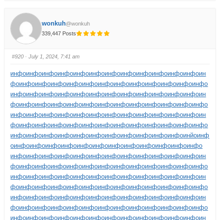
wonkuh
@wonkuh
339,447 Posts
#920
· July 1, 2024, 7:41 am
инфо
инфо
инфо
инфо
инфо
инфо
инфо
инфо
инфо
инфо
инфо
инфо
ин
фо
инфо
инфо
инфо
инфо
инфо
инфо
инфо
инфо
инфо
инфо
инфо
инфо
инфо
инфо
инфо
инфо
инфо
инфо
инфо
инфо
инфо
инфо
инфо
инфо
ин
фо
инфо
инфо
инфо
инфо
инфо
инфо
инфо
инфо
инфо
инфо
инфо
инфо
инфо
инфо
инфо
инфо
инфо
инфо
инфо
инфо
инфо
инфо
инфо
инфо
ин
фо
инфо
инфо
инфо
инфо
инфо
инфо
инфо
инфо
инфо
инфо
инфо
инфо
инфо
инфо
инфо
инфо
инфо
инфо
инфо
инфо
инфо
инфо
инфо
инйо
инф
о
инфо
инфо
инфо
инфо
инфо
инфо
инфо
инфо
инфо
инфо
инфо
инфо
инфо
инфо
инфо
инфо
инфо
инфо
инфо
инфо
инфо
инфо
инфо
инфо
ин
фо
инфо
инфо
инфо
инфо
инфо
инфо
инфо
инфо
инфо
инфо
инфо
инфо
инфо
инфо
инфо
инфо
инфо
инфо
инфо
инфо
инфо
инфо
инфо
инфо
ин
фо
инфо
инфо
инфо
инфо
инфо
инфо
инфо
инфо
инфо
инфо
инфо
инфо
инфо
инфо
инфо
инфо
инфо
инфо
инфо
инфо
инфо
инфо
инфо
инфо
ин
фо
инфо
инфо
инфо
инфо
инфо
инфо
инфо
инфо
инфо
инфо
инфо
инфо
инфо
инфо
инфо
инфо
инфо
инфо
инфо
инфо
инфо
инфо
инфо
инфо
ин