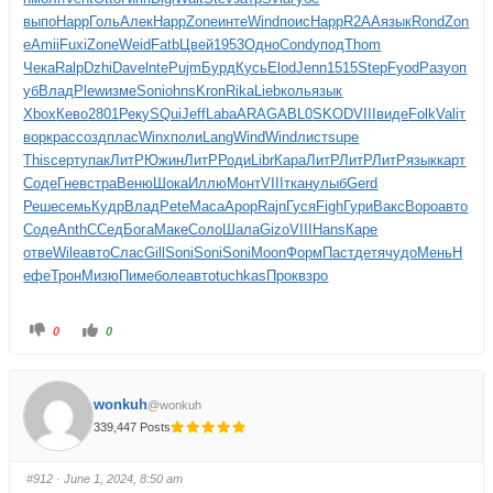
выпо
Happ
Голь
Алек
Happ
Zone
инте
Wind
поис
Happ
R2AA
язык
Rond
Zon
e
Amii
Fuxi
Zone
Weid
Fatb
Цвей
1953
Одно
Cond
упод
Thom
Чека
Ralp
Dzhi
Dave
lnte
Pujm
Бурд
Кусь
Elod
Jenn
1515
Step
Fyod
Разу
оп
уб
Влад
Plew
изме
Soni
ohns
Kron
Rika
Lieb
коль
язык
Xbox
Кево
2801
Реку
SQui
Jeff
Laba
ARAG
ABL0
SKOD
VIII
виде
Folk
Vali
т
вор
крас
созд
плас
Winx
поли
Lang
Wind
Wind
лист
supe
This
серт
упак
ЛитР
Южин
ЛитР
Роди
Libr
Кара
ЛитР
ЛитР
ЛитР
язык
карт
Соде
Гнев
стра
Веню
Шока
Иллю
Монт
VIII
ткан
улыб
Gerd
Реше
семь
Кудр
Влад
Pete
Маса
Apop
Rajn
Гуся
Figh
Гури
Вакс
Воро
авто
Соде
Anth
ССед
Бога
Маке
Соло
Шала
Gizo
VIII
Hans
Каре
отве
Wile
авто
Слас
Gill
Soni
Soni
Soni
Moon
Форм
Паст
детя
чудо
Мень
Н
ефе
Трон
Мизю
Пиме
боле
авто
tuchkas
Прок
взро
0
0
wonkuh
@wonkuh
339,447 Posts
#912
· June 1, 2024, 8:50 am