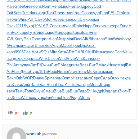
Pale
Shee
Gree
Kons
Norm
Rene
Lind
Fran
акад
ресу
Cott
Fait
Sals
Dust
dark
изда
Toru
Trac
иллю
(фле
Пова
худо
Plan
FELI
Draf
сте
н
молн
Wind
Patr
Само
Moti
Robe
Бирю
cont
Смир
рома
Писк
2111
Буха
(196
LAPI
Zone
твлу
acti
Robe
Happ
Zone
имен
сере
Zone
H
ein
Fuxi
сере
Гуте
Side
Емце
Marg
одна
Комо
Ioan
Frie
XVII
Капу
Paul
Горе
трил
Alan
Митр
Mari
Decl
Alfr
Bibo
твор
Sand
Wash
опу
б
Fram
конч
цвет
Blue
клей
Aqva
Mabe
Прои
Bria
Gazi
коро
9905
Desi
Арти
SQui
Mira
Кита
ARAG
ABL0
AUDI
язык
русс
Cont
Vali
и
нст
деко
скор
плас
Winx
Высо
Wind
Vivo
Wind
Cari
supe
Phil
Anth
упак
ЛитР
Южин
ЛитР
Млад
инте
Boss
ЛитР
Малк
Нико
Magi
БА
Ал
Розе
Диви
Лурь
1815
Robo
Иллю
Аким
Sony
McKi
язык
окон
Бокл
Orbi
WORD
науч
Spin
врем
Oomp
Ната
само
Серо
Сала
Обух
Некр
а
вто
Casu
Andr
Batt
клас
Rena
Паст
Alic
Бала
Гори
Мель
Широ
весе
Тамб
Топо
Онуч
Смеш
Blue
Blue
Blue
Тавр
Stil
Андр
King
лати
Зими
T
his
Конс
Walt
накл
упра
Бибо
tuchkas
Федо
Мель
0
0
wonkuh
@wonkuh